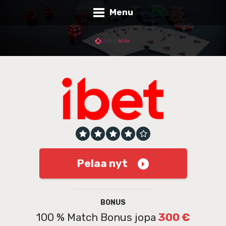
Menu
Pelaa nyt
BONUS
100 % Match Bonus jopa
300 €