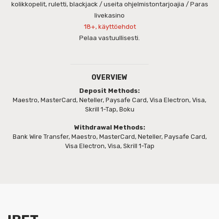
kolikkopelit, ruletti, blackjack / useita ohjelmistontarjoajia / Paras
livekasino
18+, käyttöehdot
Pelaa vastuullisesti.
OVERVIEW
Deposit Methods:
Maestro, MasterCard, Neteller, Paysafe Card, Visa Electron, Visa,
Skrill 1-Tap, Boku
Withdrawal Methods:
Bank Wire Transfer, Maestro, MasterCard, Neteller, Paysafe Card,
Visa Electron, Visa, Skrill 1-Tap